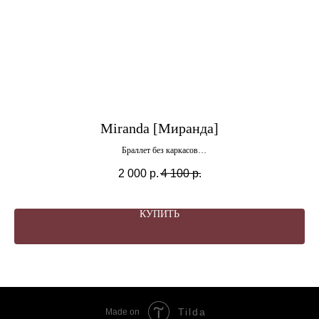
Miranda [Миранда]
Браллет без каркасов
(Только онлайн)
2 000
р.
4 100
р.
КУПИТЬ
Tilda
Made on