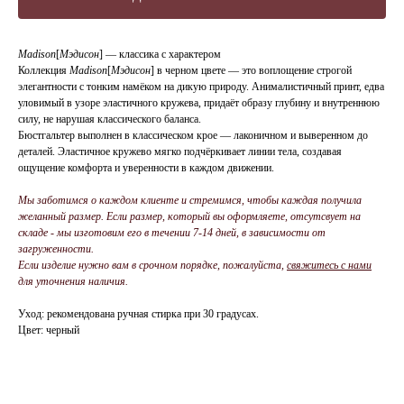
Madison
[
Мэдисон
] — классика с характером
Коллекция
Madison
[
Мэдисон
] в черном цвете — это воплощение строгой
элегантности с тонким намёком на дикую природу. Анималистичный принт, едва
уловимый в узоре эластичного кружева, придаёт образу глубину и внутреннюю
силу, не нарушая классического баланса.
Бюстгальтер выполнен в классическом крое — лаконичном и выверенном до
деталей. Эластичное кружево мягко подчёркивает линии тела, создавая
ощущение комфорта и уверенности в каждом движении.
Мы заботимся о каждом клиенте и стремимся, чтобы каждая получила
желанный размер. Если размер, который вы оформляете, отсутсвует на
складе - мы изготовим его в течении 7-14 дней, в зависимости от
загруженности.
Если изделие нужно вам в срочном порядке, пожалуйста,
свяжитесь с нами
для уточнения наличия.
Уход: рекомендована ручная стирка при 30 градусах.
Цвет: черный