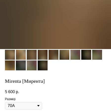
Mirenta [Мирента]
5 600
р.
Размер